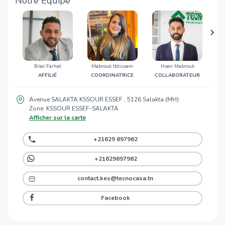
Notre Équipe
Bilel Farhat
Mabrouk Ibtissem
Hsen Mabrouk
AFFILIÉ
COORDINATRICE
COLLABORATEUR
C
Avenue SALAKTA KSSOUR ESSEF , 5126 Salakta (MH)
Zone: KSSOUR ESSEF-SALAKTA
Afficher sur la carte
+21629 697962
+21629697962
contact.kes@tecnocasa.tn
Facebook