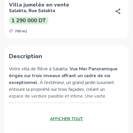
Villa jumelée en vente
Salakta, Rue Salakta
1 290 000 DT
700 m2
Description
Votre villa de Rêve à Salakta,
Vue Mer Panoramique
érigée sur trois niveaux offrant un cadre de vie
exceptionnel.
À l’extérieur, un grand jardin luxuriant
entoure la propriété sur trois façades, créant un
espace de verdure paisible et intime. Une vaste
terrasse extérieure accueille vos moments de
détente et de convivialité. L’accès pratique est
garanti grâce à
un abri
pour deux voitures, un grand
AFFICHER TOUT
garage, ainsi qu’une cuisine d'été indépendante.
L’extérieur comprend également une chambre pour le